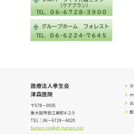
医療法人孝生会
ホ
津森医院
m
お
〒578－0935
医
東大阪市若江東町4-2-5
TEL：
06－6729－6020
tumori-iin@dr-tumori.net